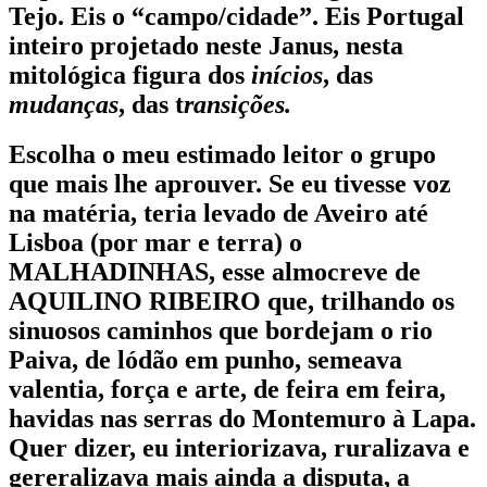
Tejo
. Eis o “
campo/cidade”
. Eis
Portugal
inteiro
projetado neste
Janus
, nesta
mitológica figura dos
inícios
, das
mudanças
, das t
ransições.
Escolha o meu estimado leitor o grupo
que mais lhe aprouver. Se eu tivesse voz
na matéria, teria levado de
Aveiro
até
Lisboa
(por mar e terra) o
MALHADINHAS
, esse almocreve de
AQUILINO RIBEIRO
que, trilhando os
sinuosos caminhos que bordejam o rio
Paiva
, de lódão em punho, semeava
valentia, força e arte, de feira em feira,
havidas nas serras do Montemuro à Lapa.
Quer dizer, eu interiorizava, ruralizava e
gereralizava mais ainda a disputa, a