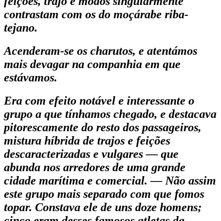
feições, trajo e modos singularmente
contrastam com os do moçárabe riba­
tejano.
Acenderam-se os charutos, e atentámos
mais devagar na companhia em que
estávamos.
Era com efeito notável e interessante o
grupo a que tínhamos chegado, e destacava
pitorescamente do resto dos passageiros,
mistura híbrida de trajos e feições
descaracterizadas e vulgares — que
abunda nos arredores de uma grande
cidade marítima e comer­cial. — Não assim
este grupo mais separado com que fomos
topar. Constava ele de uns doze homens;
cinco eram desses famosos atletas da